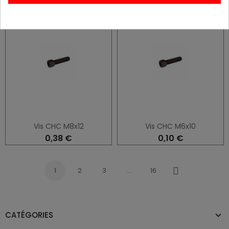
Vis CHC M8x12
Vis CHC M6x10
0,38 €
0,10 €
1
2
3
…
16
Suivant
CATÉGORIES