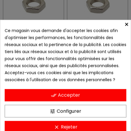
×
Ce magasin vous demande d'accepter les cookies afin
d'optimiser les performances, les fonctionnalités des
Ecrou bas Hm zingué M10x100
Ecrou bas Hm Zingué M10x100 à gauche
réseaux sociaux et la pertinence de la publicité. Les cookies
0,62 €
2,93 €
tiers liés aux réseaux sociaux et à la publicité sont utilisés
pour vous offrir des fonctionnalités optimisées sur les
réseaux sociaux, ainsi que des publicités personnalisées.
Acceptez-vous ces cookies ainsi que les implications
associées à l'utilisation de vos données personnelles ?
Accepter
done_all
Configurer
tune
Vis CHC M10x20
Ecrou freiné M12x150
Rejeter
clear
0,36 €
1,08 €