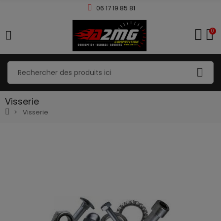
06 17 19 85 81
0
Visserie
Visserie