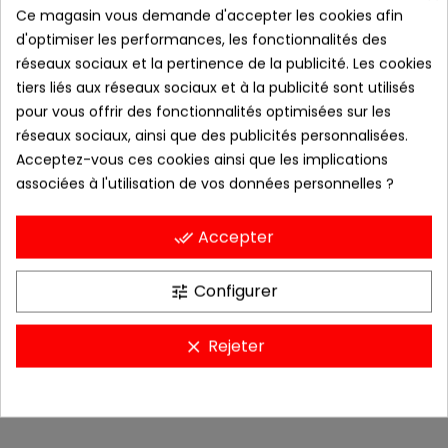
actuellement vide.
Ce magasin vous demande d'accepter les cookies afin
d'optimiser les performances, les fonctionnalités des
Avant de procéder au paiement, vous devez ajouter certains
réseaux sociaux et la pertinence de la publicité. Les cookies
produits à votre panier.
tiers liés aux réseaux sociaux et à la publicité sont utilisés
pour vous offrir des fonctionnalités optimisées sur les
réseaux sociaux, ainsi que des publicités personnalisées.
Continuer Mes Achats
Acceptez-vous ces cookies ainsi que les implications
associées à l'utilisation de vos données personnelles ?
Accepter
done_all
CATÉGORIES
INFORMATION
Configurer
tune
MON COMPTE
Rejeter
clear