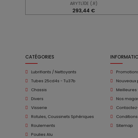
ARYTL10E (.R)
293,44 €
CATÉGORIES
INFORMATI
Lubrifiants / Nettoyants
Promotion
Tubes 25cd4s - Tu37b
Nouveaux 
Chassis
Meilleures
Divers
Nos magas
Visserie
Contactez
Rotules, Coussinets Sphériques
Conditions
Roulements
Sitemap
Poulies Alu