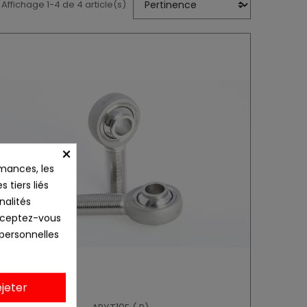
Affichage 1-4 de 4 article(s)
×
mances, les
 tiers liés
nalités
Acceptez-vous
 personnelles
jeter