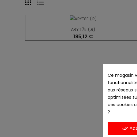
ARYT7E (.R)
185,12 €
Ce magasin vo
fonctionnalité
aux réseaux so
optimisées su
ces cookies ai
?
Ac
done_all