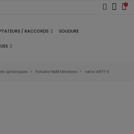
0
PTATEURS / RACCORDS
SOUDURE
QUES
ets sphériques
Rotules NMB Minebea
série ARYT-E