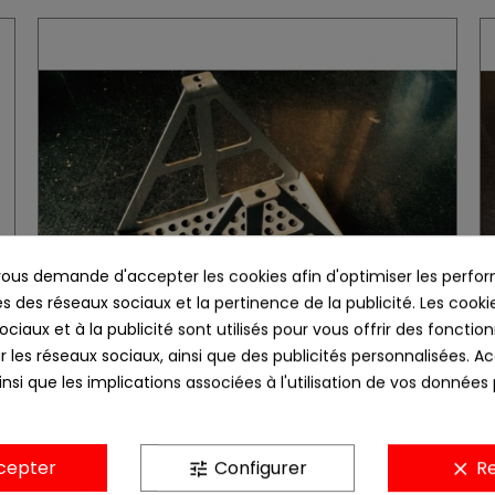
us demande d'accepter les cookies afin d'optimiser les perfor
s des réseaux sociaux et la pertinence de la publicité. Les cookies
ciaux et à la publicité sont utilisés pour vous offrir des fonction
r les réseaux sociaux, ainsi que des publicités personnalisées. 
nsi que les implications associées à l'utilisation de vos données
support de batterie Lithium 175x85x130
cepter
Configurer
Re
tune
clear
66,00 €