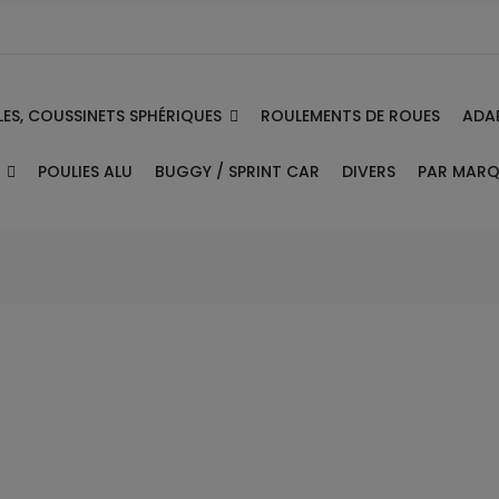
ES, COUSSINETS SPHÉRIQUES
ADA
ROULEMENTS DE ROUES
E
PAR MAR
POULIES ALU
BUGGY / SPRINT CAR
DIVERS