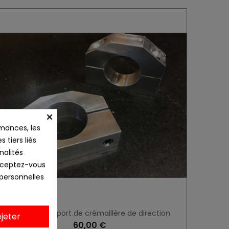
×
mances, les
 tiers liés
nalités
Acceptez-vous
 personnelles
palier alu support de crémaillère de direction
jeter
60,00 €