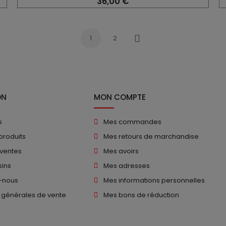
36,00 €
1
2
Suivant
ON
MON COMPTE
s
Mes commandes
produits
Mes retours de marchandise
 ventes
Mes avoirs
ins
Mes adresses
-nous
Mes informations personnelles
 générales de vente
Mes bons de réduction