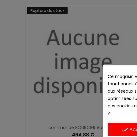
Rupture de stock
Ce magasin vo
fonctionnalité
aux réseaux so
optimisées su
ces cookies ai
?
commande BOURCIER Autosport
Ac
done_all
464,88 €