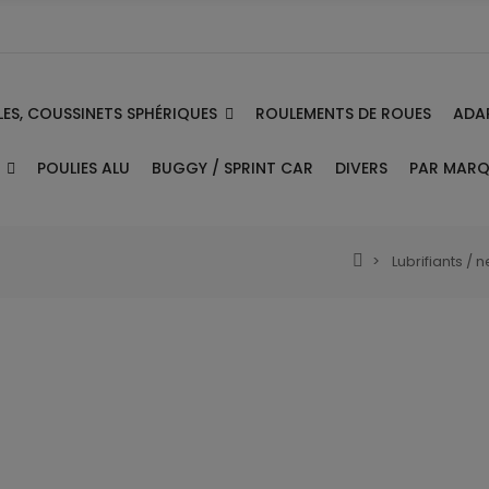
ES, COUSSINETS SPHÉRIQUES
ADA
ROULEMENTS DE ROUES
E
PAR MAR
POULIES ALU
BUGGY / SPRINT CAR
DIVERS
Lubrifiants / 