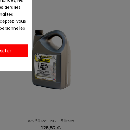
mances, les
 tiers liés
Promo !
nalités
Acceptez-vous
 personnelles
jeter
WS 50 RACING - 5 litres
126,52 €