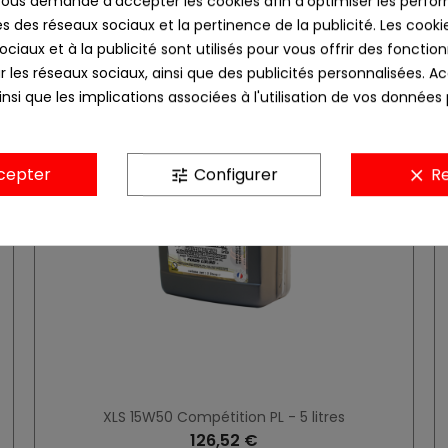
us demande d'accepter les cookies afin d'optimiser les perfor
s des réseaux sociaux et la pertinence de la publicité. Les cookies
Promo !
ciaux et à la publicité sont utilisés pour vous offrir des fonction
r les réseaux sociaux, ainsi que des publicités personnalisées. 
nsi que les implications associées à l'utilisation de vos données
cepter
Configurer
Re
tune
clear
XLS 15W50 Compétition PL - 5 litres
126,52 €