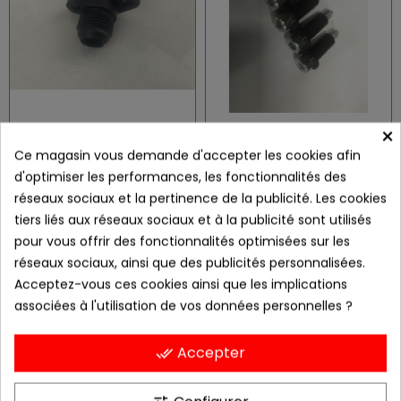
×
raccord d'huile Dash 8 Suzuki hayabusa et GSXR de 2005 à 2008
kit visserie rampe d'injection Suzuki
39,60 €
36,00 €
Ce magasin vous demande d'accepter les cookies afin
d'optimiser les performances, les fonctionnalités des
Promo !
réseaux sociaux et la pertinence de la publicité. Les cookies
tiers liés aux réseaux sociaux et à la publicité sont utilisés
pour vous offrir des fonctionnalités optimisées sur les
réseaux sociaux, ainsi que des publicités personnalisées.
Acceptez-vous ces cookies ainsi que les implications
associées à l'utilisation de vos données personnelles ?
Accepter
done_all
tole de cloisonnement carter d'huile 750 GSXR