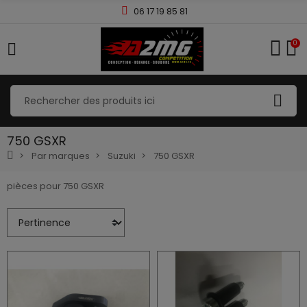
06 17 19 85 81
0
750 GSXR
Par marques
Suzuki
750 GSXR
pièces pour 750 GSXR