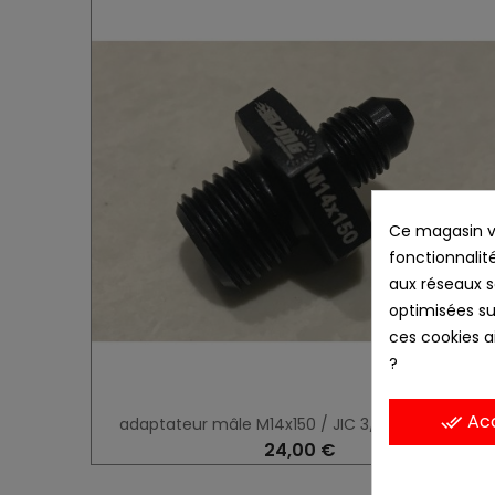
Ce magasin vo
fonctionnalité
aux réseaux so
optimisées su
ces cookies ai
?
Ac
done_all
adaptateur mâle M14x150 / JIC 3/8x24 (Dash3)
24,00 €