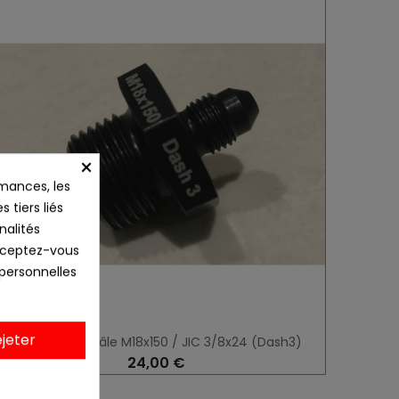
×
mances, les
 tiers liés
nalités
Acceptez-vous
 personnelles
jeter
adaptateur mâle M18x150 / JIC 3/8x24 (Dash3)
24,00 €