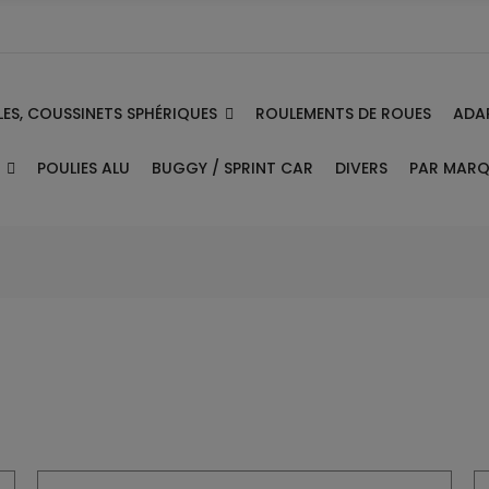
ES, COUSSINETS SPHÉRIQUES
ADA
ROULEMENTS DE ROUES
E
PAR MAR
POULIES ALU
BUGGY / SPRINT CAR
DIVERS