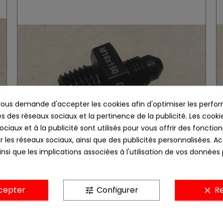
us demande d'accepter les cookies afin d'optimiser les perfor
s des réseaux sociaux et la pertinence de la publicité. Les cookies
ciaux et à la publicité sont utilisés pour vous offrir des fonction
r les réseaux sociaux, ainsi que des publicités personnalisées. 
nsi que les implications associées à l'utilisation de vos données
cepter
Configurer
Re
tune
clear
adaptateur mâle M16x150 / JIC 3/8x24 (Dash3)
24,00 €