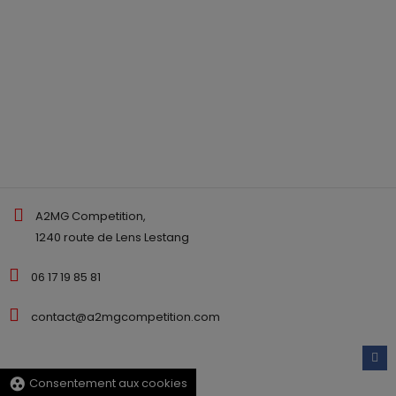
A2MG Competition,
1240 route de Lens Lestang
06 17 19 85 81
contact@a2mgcompetition.com
group_work
Consentement aux cookies