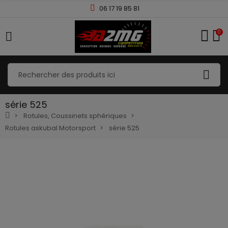
06 17 19 85 81
0
série 525
Rotules, Coussinets sphériques
Rotules askubal Motorsport
série 525