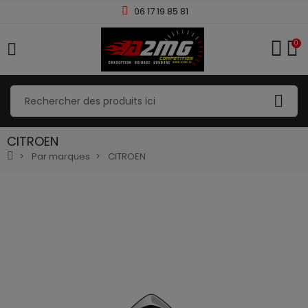
06 17 19 85 81
0
CITROEN
Par marques
CITROEN