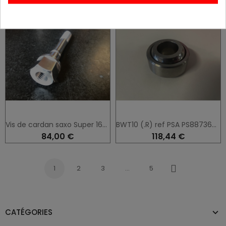
Vis de cardan saxo Super 1600
BWT10 (.R) ref PSA PS88736A10
84,00 €
118,44 €
1
2
3
…
5
Suivant
CATÉGORIES