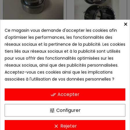
×
Ce magasin vous demande d'accepter les cookies afin
d'optimiser les performances, les fonctionnalités des
BYT12 (.R) ref PSA 1E1226107A
Moyeux de roue Saxo S1600
réseaux sociaux et la pertinence de la publicité. Les cookies
157,33 €
1 200,00 €
tiers liés aux réseaux sociaux et à la publicité sont utilisés
pour vous offrir des fonctionnalités optimisées sur les
réseaux sociaux, ainsi que des publicités personnalisées.
Acceptez-vous ces cookies ainsi que les implications
associées à l'utilisation de vos données personnelles ?
Accepter
done_all
Configurer
tune
XRT 17 - rotule de pivot C2 super 1600 - clio Gr A
rallonge d'injecteur Ø14 +28mm
Rejeter
clear
180,10 €
15,48 €