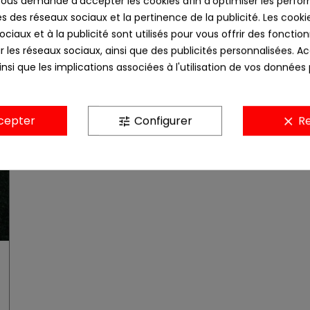
us demande d'accepter les cookies afin d'optimiser les perfor
s des réseaux sociaux et la pertinence de la publicité. Les cookies
ciaux et à la publicité sont utilisés pour vous offrir des fonction
r les réseaux sociaux, ainsi que des publicités personnalisées. 
nsi que les implications associées à l'utilisation de vos données
cepter
Configurer
Re
tune
clear