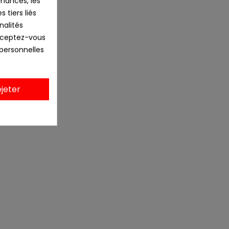
mances, les
 tiers liés
nalités
Acceptez-vous
 personnelles
jeter