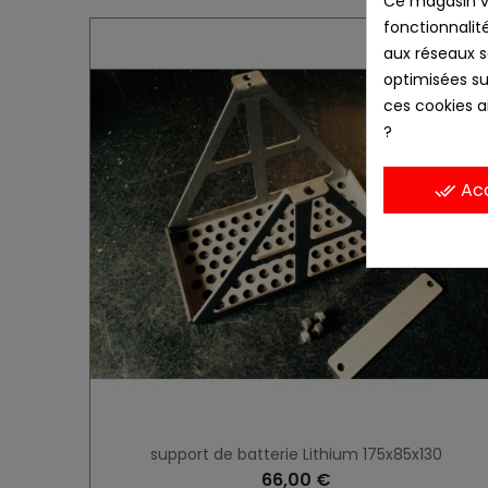
Ce magasin vo
fonctionnalité
aux réseaux so
optimisées su
ces cookies ai
?
Ac
done_all
support de batterie Lithium 175x85x130
66,00 €