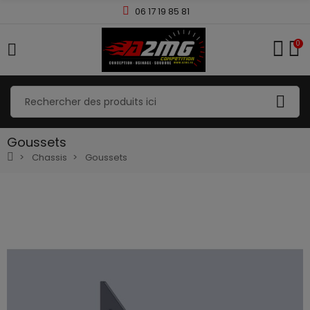
06 17 19 85 81
0
Goussets
Chassis
Goussets