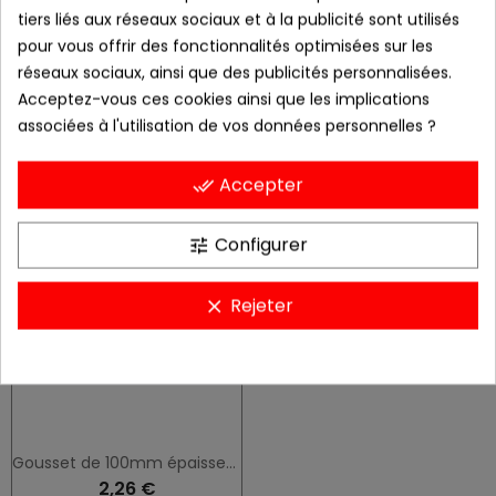
tiers liés aux réseaux sociaux et à la publicité sont utilisés
pour vous offrir des fonctionnalités optimisées sur les
réseaux sociaux, ainsi que des publicités personnalisées.
Acceptez-vous ces cookies ainsi que les implications
associées à l'utilisation de vos données personnelles ?
Gousset de 50mm épaisseur 3mm
Gousset de 75mm épaisseur 3mm
1,22 €
1,99 €
Accepter
done_all
Configurer
tune
Rejeter
clear
Gousset de 100mm épaisseur 3mm
2,26 €