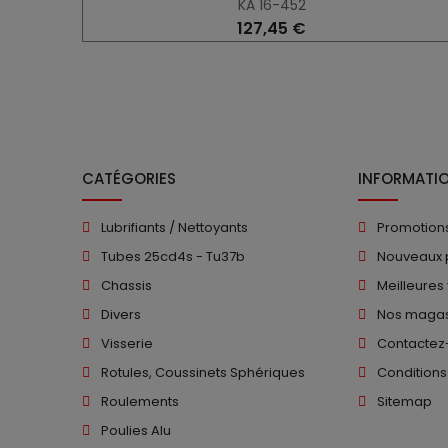
KA 16-452
127,45 €
CATÉGORIES
INFORMATI
Lubrifiants / Nettoyants
Promotion
Tubes 25cd4s - Tu37b
Nouveaux 
Chassis
Meilleures
Divers
Nos magas
Visserie
Contactez
Rotules, Coussinets Sphériques
Conditions
Roulements
Sitemap
Poulies Alu