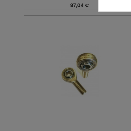
87,04 €