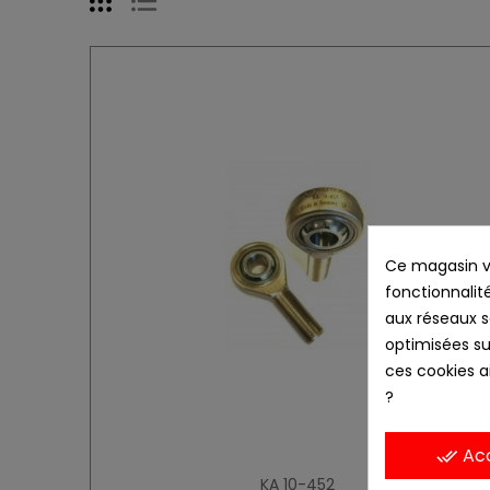
Ce magasin vo
fonctionnalité
aux réseaux so
optimisées su
ces cookies ai
?
Ac
done_all
KA 10-452