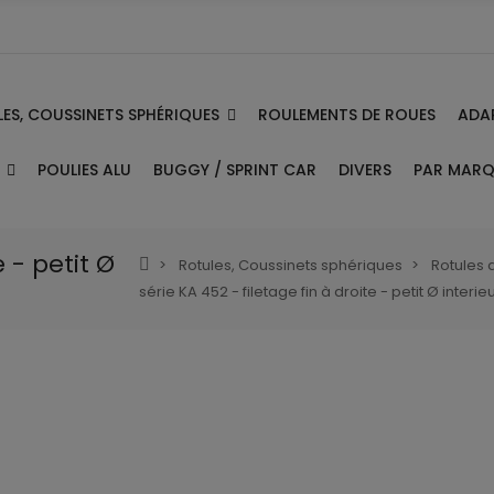
ES, COUSSINETS SPHÉRIQUES
ADA
ROULEMENTS DE ROUES
E
PAR MAR
POULIES ALU
BUGGY / SPRINT CAR
DIVERS
e - petit Ø
Rotules, Coussinets sphériques
Rotules 
série KA 452 - filetage fin à droite - petit Ø interie