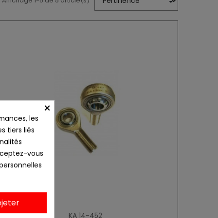
Affichage 1-5 de 5 article(s)
×
mances, les
 tiers liés
nalités
Acceptez-vous
 personnelles
jeter
KA 14-452