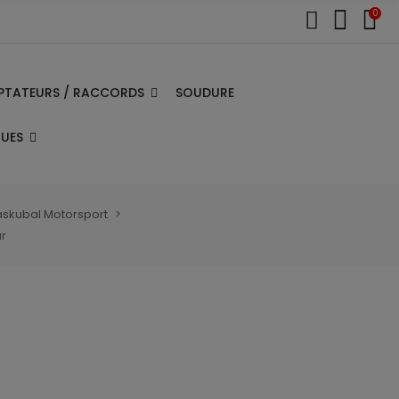
0
PTATEURS / RACCORDS
SOUDURE
QUES
askubal Motorsport
ur