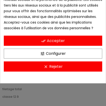
−
+
AJOUTER AU PANIER
tiers liés aux réseaux sociaux et à la publicité sont utilisés
pour vous offrir des fonctionnalités optimisées sur les
Ajouter à la liste de souhaits
réseaux sociaux, ainsi que des publicités personnalisées.
Acceptez-vous ces cookies ainsi que les implications
ajouter pour comparer
associées à l'utilisation de vos données personnelles ?
livré sous 48h
Accepter
done_all
Configurer
tune
DESCRIPTION
Rejeter
clear
VIS CHC (cylindrique hexagonal creux) M6
longueur sous tête : 10mm
filetage total
classe 12.9