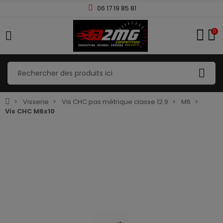
06 17 19 85 81
0
Visserie
Vis CHC pas métrique classe 12.9
M6
Vis CHC M6x10