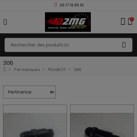
06 17 19 85 81
0
306
Par marques
PEUGEOT
306