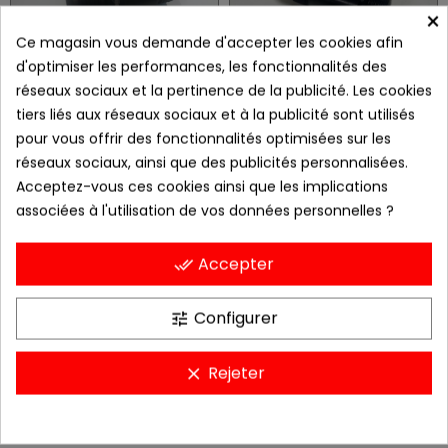
×
Ce magasin vous demande d'accepter les cookies afin
d'optimiser les performances, les fonctionnalités des
réseaux sociaux et la pertinence de la publicité. Les cookies
tiers liés aux réseaux sociaux et à la publicité sont utilisés
raccord dégazage couvre culasse JIC 3/4x16 (Dash8) M14x150 pour XU10J4
raccord dégazage couvre culasse JIC 3/4x16 (Dash8) M16x150 pour XU10J4
pour vous offrir des fonctionnalités optimisées sur les
42,00 €
42,00 €
réseaux sociaux, ainsi que des publicités personnalisées.
Acceptez-vous ces cookies ainsi que les implications
associées à l'utilisation de vos données personnelles ?
1
2
Précédent
Accepter
done_all
CATÉGORIES
Configurer
tune
INFORMATION
Rejeter
clear
MON COMPTE