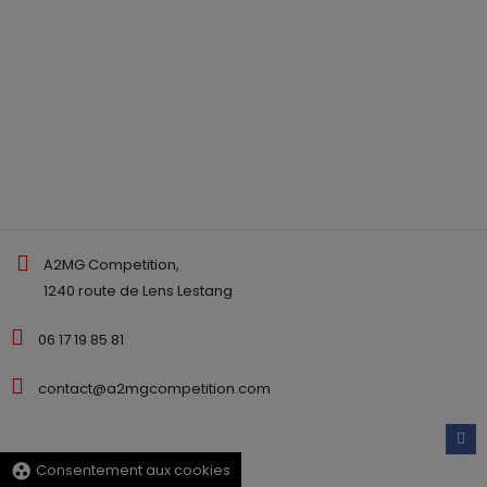
A2MG Competition,
1240 route de Lens Lestang
06 17 19 85 81
contact@a2mgcompetition.com
group_work
Consentement aux cookies