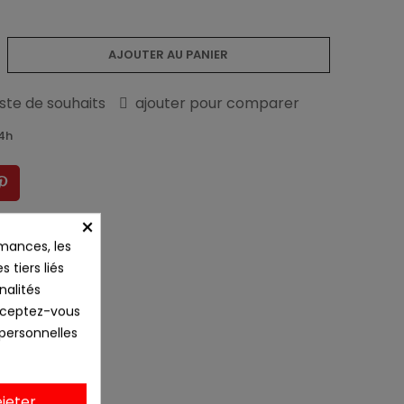
AJOUTER AU PANIER
liste de souhaits
ajouter pour comparer
24h
×
mances, les
 tiers liés
nalités
Acceptez-vous
 personnelles
jeter