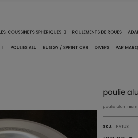
ES, COUSSINETS SPHÉRIQUES
ADA
ROULEMENTS DE ROUES
E
PAR MAR
POULIES ALU
BUGGY / SPRINT CAR
DIVERS
poulie alu
poulie aluminium T
SKU:
PATU3