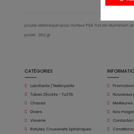
poulie vilebrequin pour moteur PSA TU3 en aluminium a
poids : 352 gr
CATÉGORIES
INFORMATI
Lubrifiants / Nettoyants
Promotion
Tubes 25cd4s - Tu37b
Nouveaux 
Chassis
Meilleures
Divers
Nos magas
Visserie
Contactez
Rotules, Coussinets Sphériques
Conditions