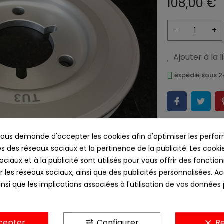
108,00 €
−
+
Ajouter à la 
expedié sous 
us demande d'accepter les cookies afin d'optimiser les perfor
s des réseaux sociaux et la pertinence de la publicité. Les cookies
ciaux et à la publicité sont utilisés pour vous offrir des fonction
r les réseaux sociaux, ainsi que des publicités personnalisées. 
nsi que les implications associées à l'utilisation de vos données
cepter
Configurer
Re
tune
clear