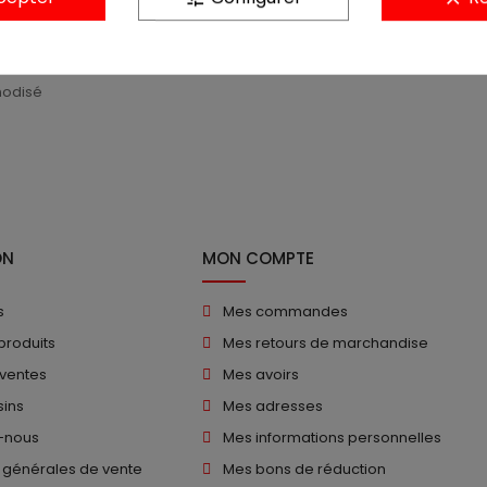
Description
Détails du produit
nodisé
ON
MON COMPTE
s
Mes commandes
produits
Mes retours de marchandise
 ventes
Mes avoirs
ins
Mes adresses
-nous
Mes informations personnelles
 générales de vente
Mes bons de réduction