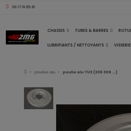
06 17 19 85 81
CHASSIS
TUBES & BARRES
ROTUL
LUBRIFIANTS / NETTOYANTS
VISSERI
poulies alu
poulie alu TU3 (205 309 ...)