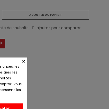
AJOUTER AU PANIER
liste de souhaits
ajouter pour comparer
×
mances, les
 tiers liés
nalités
Acceptez-vous
 personnelles
jeter