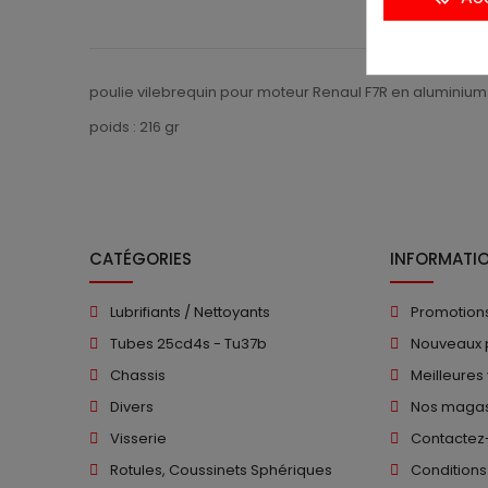
poulie vilebrequin pour moteur Renaul F7R en aluminiu
poids : 216 gr
CATÉGORIES
INFORMATI
Lubrifiants / Nettoyants
Promotion
Tubes 25cd4s - Tu37b
Nouveaux 
Chassis
Meilleures
Divers
Nos magas
Visserie
Contactez
Rotules, Coussinets Sphériques
Conditions