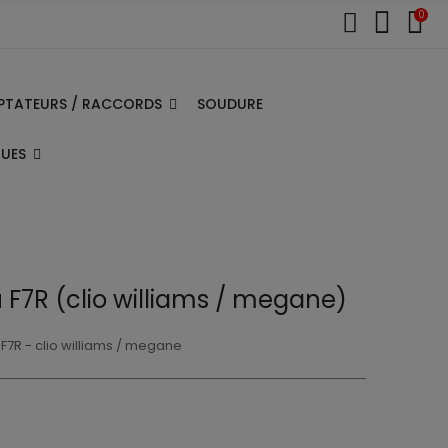
0
PTATEURS / RACCORDS
SOUDURE
QUES
u F7R (clio williams / megane)
F7R - clio williams / megane