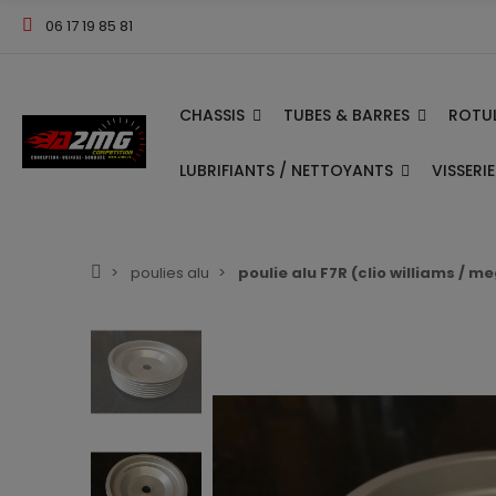
06 17 19 85 81
CHASSIS
TUBES & BARRES
ROTUL
LUBRIFIANTS / NETTOYANTS
VISSERI
poulies alu
poulie alu F7R (clio williams / m