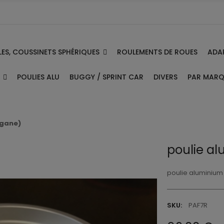
ES, COUSSINETS SPHÉRIQUES
ADA
ROULEMENTS DE ROUES
E
PAR MAR
POULIES ALU
BUGGY / SPRINT CAR
DIVERS
egane)
poulie al
poulie aluminium 
SKU:
PAF7R