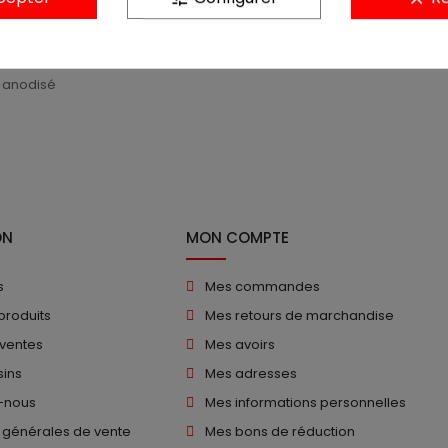
Description
Détails du produit
m anodisé
ON
MON COMPTE
s
Mes commandes
produits
Mes retours de marchandise
 ventes
Mes avoirs
ins
Mes adresses
-nous
Mes informations personnelles
 générales de vente
Mes bons de réduction