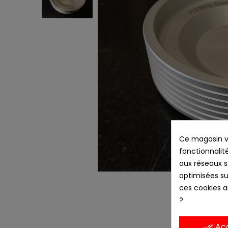
Ce magasin vo
fonctionnalité
aux réseaux so
optimisées su
ces cookies ai
?
Ac
done_all