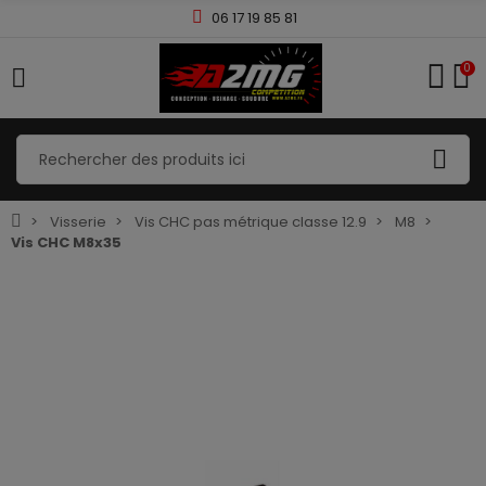
06 17 19 85 81
0
Visserie
Vis CHC pas métrique classe 12.9
M8
Vis CHC M8x35