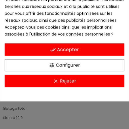
−
+
AJOUTER AU PANIER
tiers liés aux réseaux sociaux et à la publicité sont utilisés
pour vous offrir des fonctionnalités optimisées sur les
Ajouter à la liste de souhaits
réseaux sociaux, ainsi que des publicités personnalisées.
Acceptez-vous ces cookies ainsi que les implications
ajouter pour comparer
associées à l'utilisation de vos données personnelles ?
livré sous 48h
Accepter
done_all
Configurer
tune
DESCRIPTION
Rejeter
clear
VIS CHC (cylindrique hexagonal creux) M8
longueur sous tête : 35mm
filetage total
classe 12.9