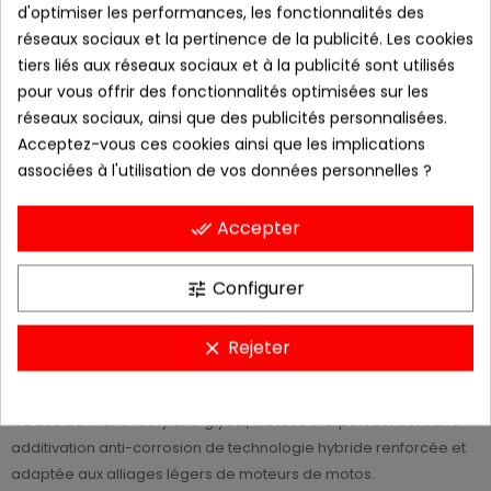
d'optimiser les performances, les fonctionnalités des
−
+
AJOUTER AU PANIER
réseaux sociaux et la pertinence de la publicité. Les cookies
tiers liés aux réseaux sociaux et à la publicité sont utilisés
Ajouter à la liste de souhaits
pour vous offrir des fonctionnalités optimisées sur les
ajouter pour comparer
réseaux sociaux, ainsi que des publicités personnalisées.
Acceptez-vous ces cookies ainsi que les implications
Derniers articles en stock
associées à l'utilisation de vos données personnelles ?
Accepter
done_all
DESCRIPTION
Configurer
tune
MOTUL Motocool Expert est un liquide de refroidissement prêt à
Rejeter
clear
l’emploi antigel et anti-corrosion pour circuits de refroidissement
de moteurs de motos.
A base de mono-éthylène glycol, Motocool Expert contient une
additivation anti-corrosion de technologie hybride renforcée et
adaptée aux alliages légers de moteurs de motos.